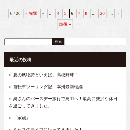
6 / 26
« 先頭
«
...
4
5
6
7
8
...
20
...
»
最後 »
検索
最近の投稿
夏の風物詩といえば、高校野球！
自転車ツーリング記 本州最南端編
奥さんのバースデー旅行で鳥羽へ！最高に贅沢な休日
を過ごしてきました。
『家族』
ミセスのライブに行ってきました！