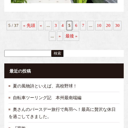
5 / 37
« 先頭
«
...
3
4
5
6
7
...
10
20
30
...
»
最後 »
検索
最近の投稿
夏の風物詩といえば、高校野球！
自転車ツーリング記 本州最南端編
奥さんのバースデー旅行で鳥羽へ！最高に贅沢な休日
を過ごしてきました。