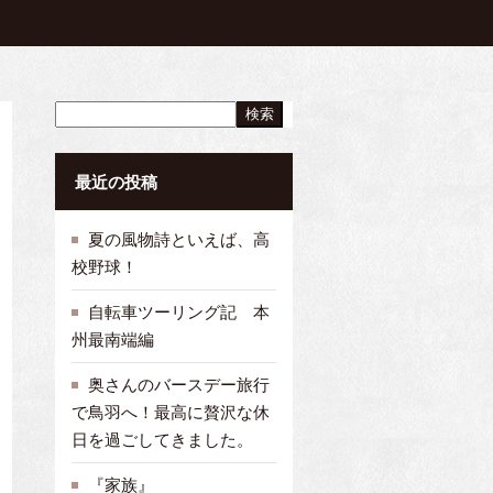
検索
最近の投稿
夏の風物詩といえば、高
校野球！
自転車ツーリング記 本
州最南端編
奥さんのバースデー旅行
で鳥羽へ！最高に贅沢な休
日を過ごしてきました。
『家族』