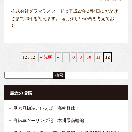
株式会社グラマラスフードは平成27年2月4日におかげ
さまで20年を迎えます。 毎月楽しい企画を考えてお
り...
12 / 12
« 先頭
«
...
8
9
10
11
12
検索
最近の投稿
夏の風物詩といえば、高校野球！
自転車ツーリング記 本州最南端編