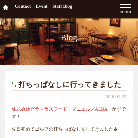
Contact
Event
Staff Blog
menu
Blog
打ちっぱなしに行ってきました
2026.01.27
株式会社グラマラスフード
ダニエルズALBA
かずで
す！
先日初めてゴルフの打ちっぱなしをしてきました⛳️